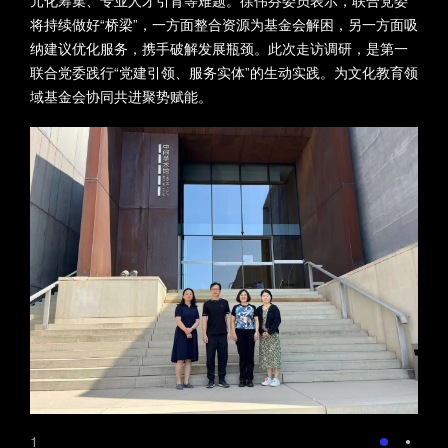
将持续做好“桥梁”，一方面整合资源为基金会解困，另一方面吸
纳建议优化服务，携手破解发展瓶颈。此次走访调研，是第一
联合党委践行“党建引领、服务实体”的生动实践。为文化教育领
域基金会协同共进聚势赋能。
2025年6月14日中间
艺术基金会合作项
目，由北京文化发展
基金会资助的画展“美
党建引领促发展，调
在斯——赵文量与杨
研交流聚合力 ――第
雨澍的自由世界”将在
一联合党委走访北京
北京中间美术馆开
中间艺术基金会
幕。
20250610
20250613
Foundation activities
Foundation activities
1