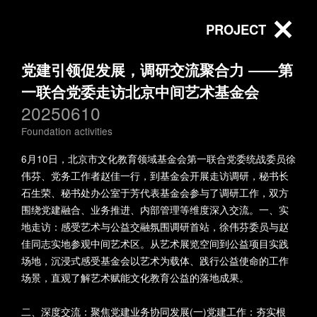
PROJECT
党建引领促发展，调研交流聚合力 ――第
All
中间艺术奖学金项目
一联合党委走访北京中间艺术基金会
20250610
北京中间艺术基金会赵文量杨
Foundation activities
Foundation activities
雨澍艺术研究专项基金
6月10日，北京市文化教育领域基金会第一联合党委统战委员徐
伟芬、党务工作者赵佳一行，到基金会开展走访调研，秘书长
Beijing Inside-Out Art
inside-out-art-foundation
石生荣、秘书处办公室于芳代表基金会参与了调研工作，双方
Museum
围绕党建融合、业务推进、内部管理等维度深入交流。一、实
地走访：感受艺术与公益交融氛围调研首站，徐伟芬委员与赵
佳同志实地参观中间艺术区。从艺术展览空间到公益项目实践
北京中间艺术基金会
以捐赠促共享：“建学
场地，沉浸式感受基金会以艺术为载体、践行公益使命的工作
第四届第四次理事会
书房”揭牌启用
场景，直观了解艺术赋能文化教育公益的落地成果。
2025-12-24
在中间美术馆会议室
二、深度交流：聚焦党建业务协同发展(一)党建工作：夯实根