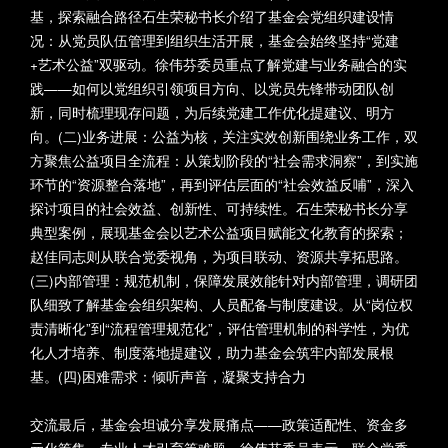
Foundation activities
召开
基，探索融合路径石生荣秘书长介绍了基金会党组织建设情
2025-12-29
况：从党员队伍管理到组织生活开展，基金会始终坚持“党建
+艺术公益”双驱动。徐伟芬委员重点了解党建与业务融合的实
Foundation activities
践——如何以党组织引领项目方向、以党员先锋带动团队创
新，同时梳理现存问题，为后续党建工作优化提建议、明方
向。(二)业务进展：公益为核，关注实效创新围绕业务工作，双
方聚焦公益项目全流程：从策划阶段的“社会需求洞察”，到实施
环节的“资源整合落地”，再到评估层面的“社会效益反哺”，深入
探讨项目的社会效益、创新性、可持续性。石生荣秘书长分享
“美在斯——赵文量与
典型案例，展现基金会以艺术公益项目赋能文化教育的探索；
杨雨澍的自由世界”画
赵佳同志则从联合党委视角，为项目联动、资源共享拓思路。
展开幕
(三)内部管理：规范机制，保障发展效能针对内部管理，调研团
从治理到共富：艺术
2025-06-17
队细致了解基金会组织架构、人员配备与制度建设。从“岗位权
公益的新时代使命
责清晰化”到“流程管理规范化”，评估管理机制的科学性，为优
Foundation activities
20251028
化人才培养、制度落地提建议，助力基金会筑牢内部发展根
基。(四)困难需求：倾听声音，凝聚支持合力
Foundation activities
交流最后，基金会坦诚分享发展痛点——政策适配性、资金多
元化筹集、专业人才引育等难题。徐伟芬委员表示，联合党委